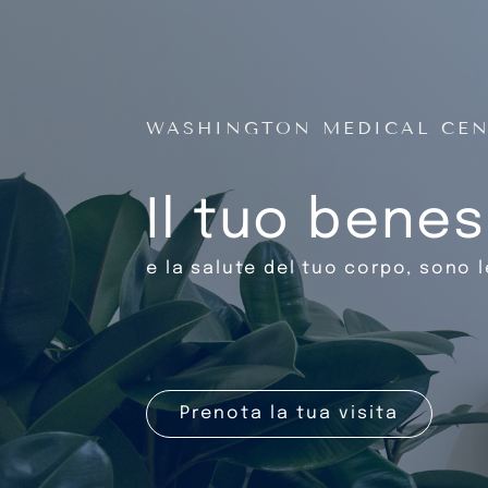
WASHINGTON MEDICAL CE
Il tuo bene
e la salute del tuo corpo, sono l
Prenota la tua visita