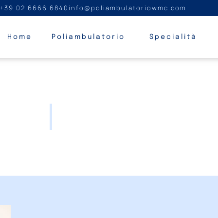
+39 02 6666 6840
info@poliambulatoriowmc.com
Home
Poliambulatorio
Specialità