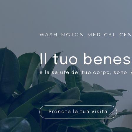
WASHINGTON MEDICAL CE
Il tuo bene
e la salute del tuo corpo, sono l
Prenota la tua visita