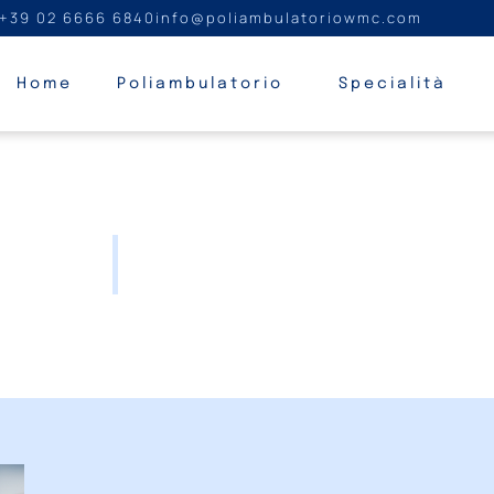
+39 02 6666 6840
info@poliambulatoriowmc.com
Home
Poliambulatorio
Specialità