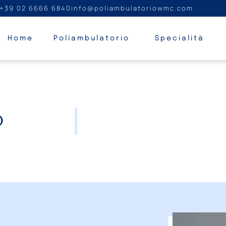
+39 02 6666 6840
info@poliambulatoriowmc.com
Home
Poliambulatorio
Specialità
O